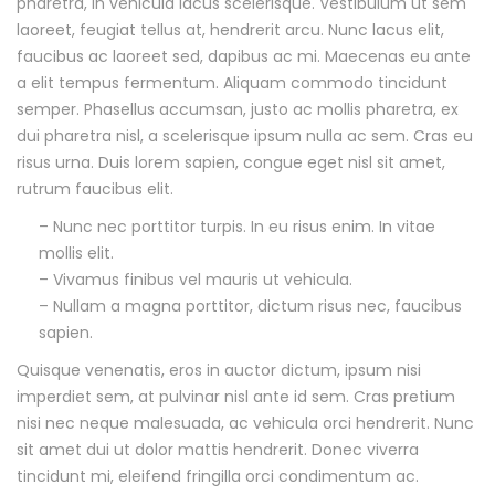
pharetra, in vehicula lacus scelerisque. Vestibulum ut sem
i
s
laoreet, feugiat tellus at, hendrerit arcu. Nunc lacus elit,
t
faucibus ac laoreet sed, dapibus ac mi. Maecenas eu ante
y
c
a elit tempus fermentum. Aliquam commodo tincidunt
semper. Phasellus accumsan, justo ac mollis pharetra, ex
r
dui pharetra nisl, a scelerisque ipsum nulla ac sem. Cras eu
risus urna. Duis lorem sapien, congue eget nisl sit amet,
i
rutrum faucibus elit.
p
– Nunc nec porttitor turpis. In eu risus enim. In vitae
mollis elit.
t
– Vivamus finibus vel mauris ut vehicula.
– Nullam a magna porttitor, dictum risus nec, faucibus
i
sapien.
o
Quisque venenatis, eros in auctor dictum, ipsum nisi
imperdiet sem, at pulvinar nisl ante id sem. Cras pretium
n
nisi nec neque malesuada, ac vehicula orci hendrerit. Nunc
sit amet dui ut dolor mattis hendrerit. Donec viverra
tincidunt mi, eleifend fringilla orci condimentum ac.