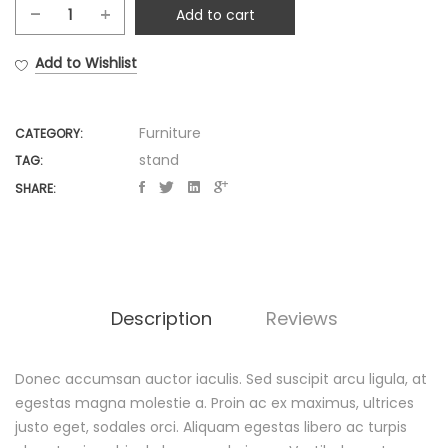
Add to cart
U
m
Add to Wishlist
b
r
e
Furniture
CATEGORY:
l
stand
TAG:
l
SHARE:
a
S
t
a
n
d
Description
Reviews
q
u
Donec accumsan auctor iaculis. Sed suscipit arcu ligula, at
a
D
egestas magna molestie a. Proin ac ex maximus, ultrices
n
justo eget, sodales orci. Aliquam egestas libero ac turpis
e
t